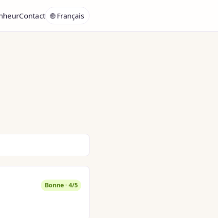
onheur
Contact
🌐 Français
Bonne · 4/5