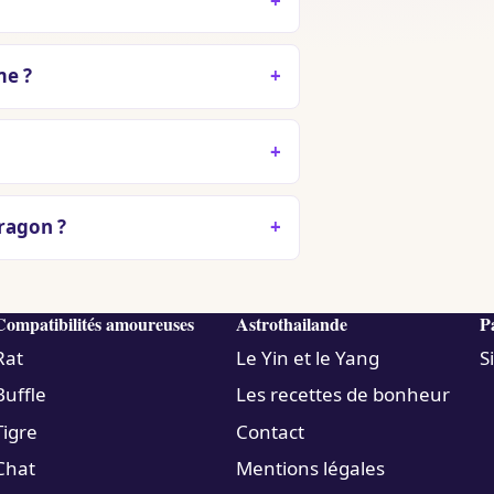
me ?
ragon ?
Compatibilités amoureuses
Astrothailande
P
Rat
Le Yin et le Yang
S
Buffle
Les recettes de bonheur
Tigre
Contact
Chat
Mentions légales