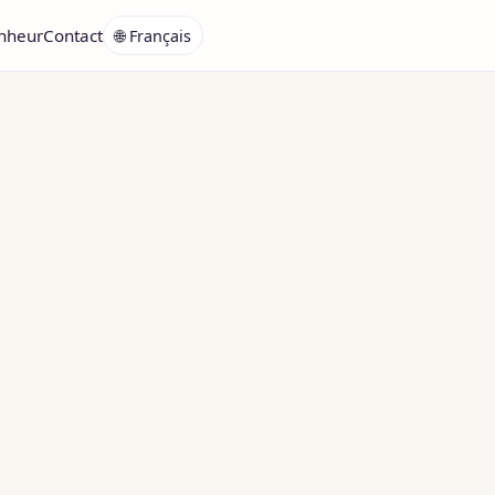
onheur
Contact
🌐 Français